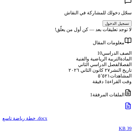
سجّل دخولك للمشاركة في النقاش
تسجيل الدخول
لا توجد تعليقات بعد — كن أول من يعلّق!
معلومات المقال
الصف الدراسي
10
المادة
التربية الرياضية والفنية
الفصل
الفصل الدراسي الثاني
تاريخ النشر
٢٧ كانون الثاني ٢٠٢٦
المشاهدات
٥٬٥٢١
وقت القراءة
1
دقيقة
الملفات المرفقة
1
خطة رياضة تاسع .docx
39 KB