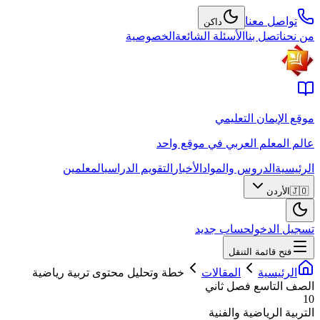
تواصل معنا
داكن
من نحن
اتصل بنا
الأسئلة الشائعة
الخصوصية
موقع الإيمان التعليمي
عالم المعلم العربي في موقع واحد
الرئيسية
الدروس والمواد
الأخبار
التقويم الدراسي
المعلمين
🇯🇴
الأردن
تسجيل الدخول
حساب جديد
فتح قائمة التنقل
الرئيسية
المقالات
خطة وتحليل محتوى تربية رياضية
الصف التاسع فصل ثاني
10
التربية الرياضية والفنية