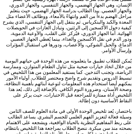
الإنسان، وهي الجهاز الهضمي، والجهاز التنفسي، والجهاز الدوري،
والجهاز العصبي. يبدأ الطالب بدراسة الجهاز الهضمي، حيث يتعلم
مراحل الهضم بدءاً من الفم وانتهاءً بالأمعاء، ووظائف الأعضاء مثل
المعدة والكبد والبنكرياس. ثم ينتقل إلى الجهاز التنفسي، الذي يشرح
كيفية دخول الأكسجين إلى الرئتين، وتبادل الغازات في الحويصلات
الهوائية. أما الجهاز الدوري، فيُركز على القلب، والأوعية الدموية،
ودور الدم في نقل الأكسجين والغذاء، بينما يُغطي الجهاز العصبي
الدماغ، والحبل الشوكي، والأعصاب، ودورها في استقبال المؤثرات
وإرسال الأوامر.
يُمكن للطلاب تطبيق ما يتعلمونه من هذه الوحدة في حياتهم اليومية
من خلال اتخاذ خيارات صحية مثل تناول الطعام المتوازن، وممارسة
الرياضة، وتجنب التدخين. كما يستفيد المعلمون من هذا التلخيص في
تبسيط الدروس وتقديم شرح واضح ومختصر للطلاب. أولياء الأمور
يمكنهم أيضاً استخدام هذه المعلومات لتوعية أبنائهم بأهمية النظافة،
وصحة الأسنان، وضرورة النوم الكافي. بالإضافة إلى ذلك، يُعد هذا
التلخيص أداة ممتازة للمراجعة قبل الاختبارات، حيث يركز على
النقاط الأساسية دون إطالة.
باختصار، يُعد تلخيص الوحدة الأولى في مادة العلوم للصف الثامن
وسيلة فعالة لتعزيز الفهم العلمي للجسم البشري. يساعد الطالب
على ربط المفاهيم النظرية بالحياة الواقعية، ويشجعه على الاهتمام
بصحته منذ سن مبكرة. ننصح الطلاب بمراجعة هذا التلخيص بانتظام،
ورسم خرائط ذهنية لكل جهاز، وحل الأسئلة التطبيقية لضمان