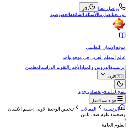
تواصل معنا
داكن
من نحن
اتصل بنا
الأسئلة الشائعة
الخصوصية
موقع الإيمان التعليمي
عالم المعلم العربي في موقع واحد
الرئيسية
الدروس والمواد
الأخبار
التقويم الدراسي
المعلمين
🇯🇴
الأردن
تسجيل الدخول
حساب جديد
فتح قائمة التنقل
الرئيسية
المقالات
تلخيص الوحدة الاولى (جسم الانسان
وصحته) علوم صف ثامن
9
العلوم العامة