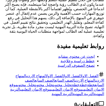
عندما يكون لدى الطالب رؤية واضحة لما سيتعلمه، فإنه يصبح أكثر
اندماجاً في الحصص، ويُظهر اهتماماً أكبر بالأنشطة العملية. كما أن
توزيع المهارات حسب الأهمية والزمن يضمن عدم إغفال أي عنصر
جوهري في المنهج. بالإضافة إلى ذلك، يسهم هذا التحليل في رفع
كفاءة المعلم، وتقليل الهدر التعليمي، وتحقيق نتائج تقييم أفضل. في
النهاية، تصبح مادة التربية المهنية ليست مجرد مادة نظرية، بل تجربة
تعليمية عملية تُعد الطالب لمواجهة متطلبات الحياة اليومية بثقة
وكفاءة.
روابط تعليمية مفيدة
ابحث عن محتوى مشابه
خطط دراسية وعلاجية
تصفح الصفوف الدراسية
الفصل الاول
الفصل الاول
الفصل الاول
المنهاج الاردني
المنهاج
الاردني
المنهاج الاردني
الصف السابع
الصف السابع
الصف
السابع
خطة
خطة
خطة
تحليل محتوى
تحليل محتوى
تحليل محتوى
موقع
الايمان التعليمي
موقع الايمان التعليمي
موقع الايمان التعليمي
التربية
المهنية
التربية المهنية
التربية المهنية
التعليقات
0