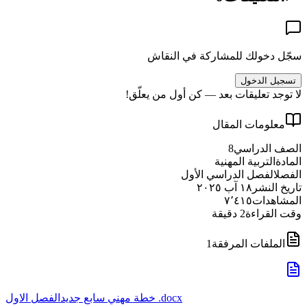
سجّل دخولك للمشاركة في النقاش
تسجيل الدخول
لا توجد تعليقات بعد — كن أول من يعلّق!
معلومات المقال
الصف الدراسي
8
المادة
التربية المهنية
الفصل
الفصل الدراسي الأول
تاريخ النشر
١٨ آب ٢٠٢٥
المشاهدات
٧٬٤١٥
وقت القراءة
2
دقيقة
الملفات المرفقة
1
خطة مهني سابع جديدالفصل الاول .docx