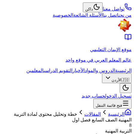
تواصل معنا
داكن
من نحن
اتصل بنا
الأسئلة الشائعة
الخصوصية
موقع الإيمان التعليمي
عالم المعلم العربي في موقع واحد
الرئيسية
الدروس والمواد
الأخبار
التقويم الدراسي
المعلمين
🇯🇴
الأردن
تسجيل الدخول
حساب جديد
فتح قائمة التنقل
الرئيسية
المقالات
خطة وتحليل محتوى لمادة التربية
المهنية الصف السابع فصل اول
8
التربية المهنية