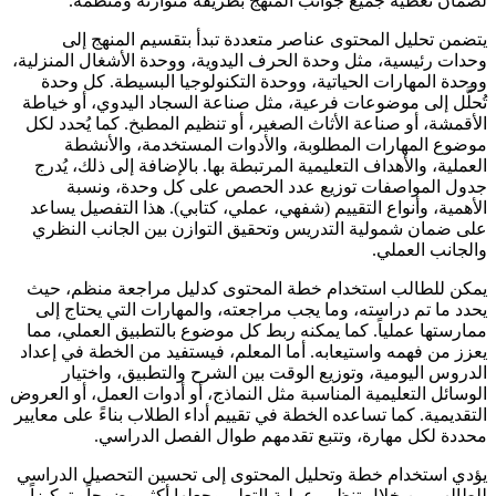
لضمان تغطية جميع جوانب المنهج بطريقة متوازنة ومنظمة.
يتضمن تحليل المحتوى عناصر متعددة تبدأ بتقسيم المنهج إلى
وحدات رئيسية، مثل وحدة الحرف اليدوية، ووحدة الأشغال المنزلية،
ووحدة المهارات الحياتية، ووحدة التكنولوجيا البسيطة. كل وحدة
تُحلَّل إلى موضوعات فرعية، مثل صناعة السجاد اليدوي، أو خياطة
الأقمشة، أو صناعة الأثاث الصغير، أو تنظيم المطبخ. كما يُحدد لكل
موضوع المهارات المطلوبة، والأدوات المستخدمة، والأنشطة
العملية، والأهداف التعليمية المرتبطة بها. بالإضافة إلى ذلك، يُدرج
جدول المواصفات توزيع عدد الحصص على كل وحدة، ونسبة
الأهمية، وأنواع التقييم (شفهي، عملي، كتابي). هذا التفصيل يساعد
على ضمان شمولية التدريس وتحقيق التوازن بين الجانب النظري
والجانب العملي.
يمكن للطالب استخدام خطة المحتوى كدليل مراجعة منظم، حيث
يحدد ما تم دراسته، وما يجب مراجعته، والمهارات التي يحتاج إلى
ممارستها عملياً. كما يمكنه ربط كل موضوع بالتطبيق العملي، مما
يعزز من فهمه واستيعابه. أما المعلم، فيستفيد من الخطة في إعداد
الدروس اليومية، وتوزيع الوقت بين الشرح والتطبيق، واختيار
الوسائل التعليمية المناسبة مثل النماذج، أو أدوات العمل، أو العروض
التقديمية. كما تساعده الخطة في تقييم أداء الطلاب بناءً على معايير
محددة لكل مهارة، وتتبع تقدمهم طوال الفصل الدراسي.
يؤدي استخدام خطة وتحليل المحتوى إلى تحسين التحصيل الدراسي
للطالب من خلال تنظيم عملية التعلم وجعلها أكثر وضوحاً وتركيزاً.