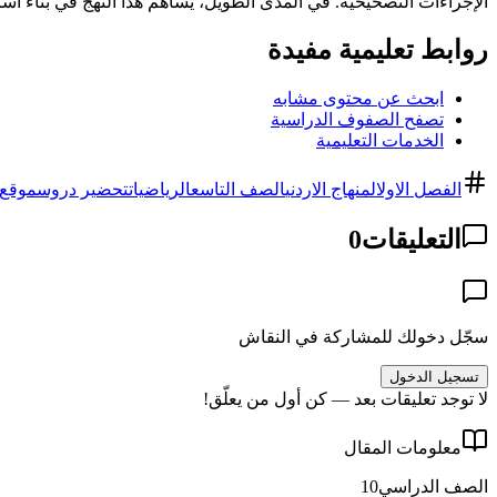
الإجراءات التصحيحية. في المدى الطويل، يساهم هذا النهج في بناء أس
روابط تعليمية مفيدة
ابحث عن محتوى مشابه
تصفح الصفوف الدراسية
الخدمات التعليمية
الفصل الاول
المنهاج الاردني
الصف التاسع
الرياضيات
تحضير دروس
موقع 
التعليقات
0
سجّل دخولك للمشاركة في النقاش
تسجيل الدخول
لا توجد تعليقات بعد — كن أول من يعلّق!
معلومات المقال
الصف الدراسي
10