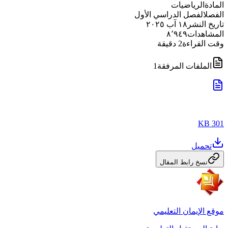
المادة
الرياضيات
الفصل
الفصل الدراسي الأول
تاريخ النشر
١٨ آب ٢٠٢٥
المشاهدات
٨٬٩٤٩
وقت القراءة
2
دقيقة
الملفات المرفقة
1
301 KB
تحميل
نسخ رابط المقال
موقع الإيمان التعليمي