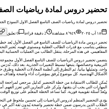
تحضير دروس لمادة رياضيات الصف 
تحضير دروس لمادة رياضيات الصف التاسع الفصل الاول النموذج الجديد /
١٨ آب ٢٠٢٥
٨٬٩٤٩
مشاهدة
2
دقيقة قراءة
0
تعليق
تحضر دروس مادة الرياضيات للصف التاسع في الفصل الأول يُعد خطو
منطقي يتناسب مع قدرات الطالب العقلية ومستوى فهمه. يُعتبر التحض
المفاهيمي. في هذه المرحلة، ينتقل الطالب من العمليات الحسابية البس
يتضمن تحضير دروس الرياضيات للصف التاسع الفصل الأول مجموعة من ا
التربيعية وخصائصها، يتبعها تبسيط التعبيرات الجذرية. بعد ذلك، تُدر
واحد، وتمثيلها بيانياً، ثم التطرق إلى أنظمة المعادلات الخطية وطرق ح
الأشكال الهندسية. كل موضوع يُرفق بمؤشرات أداء واضحة وأهداف سلو
يُمكن للطالب الاستفادة من خطة التحضير كدليل مرجعي لمراجعة الد
المهارات التي يجب أن يتقنها، ويُركز على التمارين التي تعزز الفهم. 
ويُعدّ أسئلة تقويمية فورية. كما تساعد الخطة المعلم على توزيع الوقت
يؤدي التحضير المنظم لدروس الرياضيات إلى تحسين ملحوظ في التحصيل ا
الطلاب الذين يدرسون ضمن خطة تحضير واضحة يُبدون ثقة أكبر في حل ا