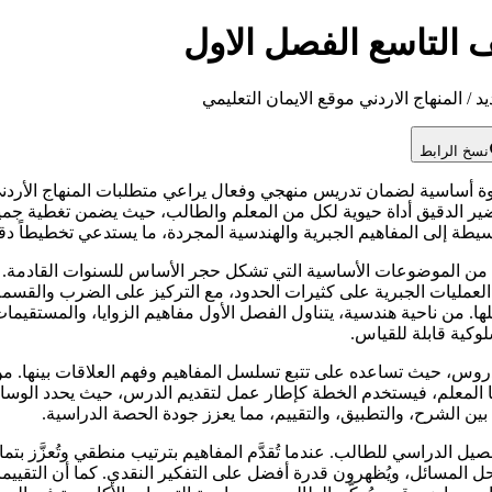
التاسع الفصل الاول
 المنهاج الاردني موقع الايمان التعليمي
نسخ الرابط
ة أساسية لضمان تدريس منهجي وفعال يراعي متطلبات المنهاج الأردن
ير الدقيق أداة حيوية لكل من المعلم والطالب، حيث يضمن تغطية جميع
يطة إلى المفاهيم الجبرية والهندسية المجردة، ما يستدعي تخطيطاً دقي
لموضوعات الأساسية التي تشكل حجر الأساس للسنوات القادمة. تبدأ ال
َس العمليات الجبرية على كثيرات الحدود، مع التركيز على الضرب والقسم
لها. من ناحية هندسية، يتناول الفصل الأول مفاهيم الزوايا، والمستقيمات
كية قابلة للقياس.
روس، حيث تساعده على تتبع تسلسل المفاهيم وفهم العلاقات بينها. م
أما المعلم، فيستخدم الخطة كإطار عمل لتقديم الدرس، حيث يحدد الوسائل
 بين الشرح، والتطبيق، والتقييم، مما يعزز جودة الحصة الدراسية.
لدراسي للطالب. عندما تُقدَّم المفاهيم بترتيب منطقي وتُعزَّز بتما
لمسائل، ويُظهرون قدرة أفضل على التفكير النقدي. كما أن التقييمات