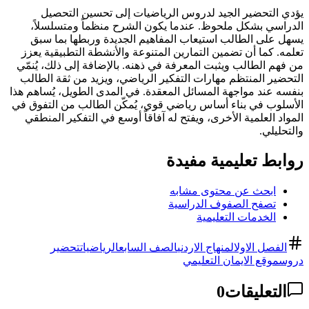
يؤدي التحضير الجيد لدروس الرياضيات إلى تحسين التحصيل
الدراسي بشكل ملحوظ. عندما يكون الشرح منظماً ومتسلسلاً،
يسهل على الطالب استيعاب المفاهيم الجديدة وربطها بما سبق
تعلمه. كما أن تضمين التمارين المتنوعة والأنشطة التطبيقية يعزز
من فهم الطالب ويثبت المعرفة في ذهنه. بالإضافة إلى ذلك، يُنمّي
التحضير المنتظم مهارات التفكير الرياضي، ويزيد من ثقة الطالب
بنفسه عند مواجهة المسائل المعقدة. في المدى الطويل، يُساهم هذا
الأسلوب في بناء أساس رياضي قوي، يُمكّن الطالب من التفوق في
المواد العلمية الأخرى، ويفتح له آفاقاً أوسع في التفكير المنطقي
والتحليلي.
روابط تعليمية مفيدة
ابحث عن محتوى مشابه
تصفح الصفوف الدراسية
الخدمات التعليمية
الفصل الاول
المنهاج الاردني
الصف السابع
الرياضيات
تحضير
دروس
موقع الايمان التعليمي
التعليقات
0