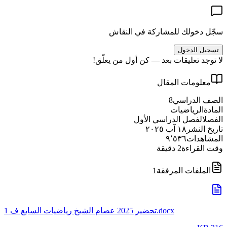
سجّل دخولك للمشاركة في النقاش
تسجيل الدخول
لا توجد تعليقات بعد — كن أول من يعلّق!
معلومات المقال
الصف الدراسي
8
المادة
الرياضيات
الفصل
الفصل الدراسي الأول
تاريخ النشر
١٨ آب ٢٠٢٥
المشاهدات
٩٬٥٣٦
وقت القراءة
2
دقيقة
الملفات المرفقة
1
تحضير 2025 عصام الشيخ رياضيات السابع ف 1.docx