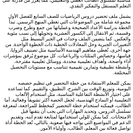
مناسبة لمستوى الطالب العقلي والتعليمي، مما يعزز من قدرته على
التعلم المستقل والتفكير النقدي.
يشمل ملف تحضير دروس الرياضيات للصف السابع للفصل الأول
مجموعة شاملة من الموضوعات التي تغطي المنهج الرسمي. تبدأ
الخطة بدراسة الأعداد الصحيحة وعملياتها من جمع وطرح وضرب
وقسمة، ثم الانتقال إلى الكسور العشرية وتحويلها إلى نسب مئوية
والعكس. كما يتضمن الملف وحدات في الجبر البسيط مثل
التعبيرات الجبرية وحل المعادلات الخطية ذات الخطوة الواحدة. من
جهة أخرى، تُغطى مفاهيم الهندسة الأساسية مثل تصنيف الزوايا،
قياسها، وخصائص المثلثات والرباعيات. كل موضوع يُرفق بمؤشرات
أداء واضحة، وأهداف تعليمية محددة، ووسائل تعليمية مقترحة،
وأنشطة تطبيقية وتمارين تقييمية تتناسب مع مستويات التحصيل
المختلفة.
يمكن للمعلم الاستفادة من خطة التحضير في تنظيم حصصه
اليومية، وتوزيع الوقت بين الشرح، التطبيق، والتقييم. كما تساعده
على اختيار الأنشطة التفاعلية المناسبة، مثل استخدام الألعاب
التعليمية أو النماذج الهندسية، لجعل الحصة أكثر تشويقاً وفعالية. أما
الطالب، فيمكنه استخدام خطة التحضير كمخطط للمراجعة، لمعرفة
تسلسل الدروس، وتحديد المهارات التي يجب أن يتقنها قبل
الامتحانات. كما يمكن للولي استخدامها لمتابعة تقدم ابنه، وتقديم
الدعم في المواضيع التي يواجه فيها صعوبة. بالتالي، تُعد الخطة أداة
تواصل فعالة بين المعلم، الطالب، وأولياء الأمور.